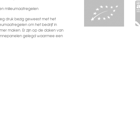
n milieumaatregelen
oeg druk bezig geweest met het
eumaatregelen om het bedrijf in
mer maken. Er zijn op de daken van
 zonnepanelen gelegd waarmee een
eitsbehoefte zelf opgewekt wordt.
nu gebouwd wordt, komen
r het nieuwe vrieshuis gesproken,
aam gebouwd en ook nog
l een deel van de
pt en wordt het andere deel de
door er nauwelijks meer geur vanuit
t ontwikkelen van nieuwe
zoals hergebruik van gebruikte
en efficiënter gebruik van water en
rpakkingen waardoor het hergebruik
t.
l B.V.
Disclaimer
Colofon