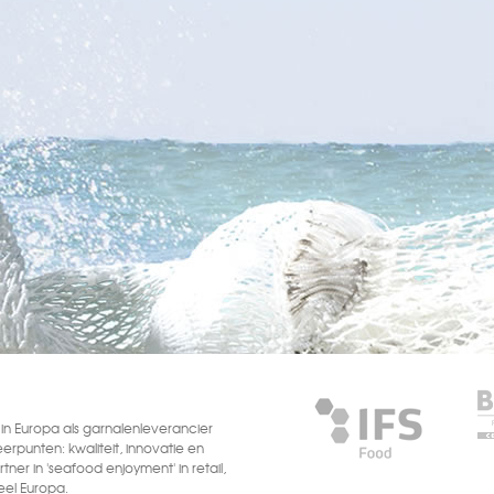
n Europa als garnalenleverancier
eerpunten: kwaliteit, innovatie en
tner in 'seafood enjoyment' in retail,
heel Europa.