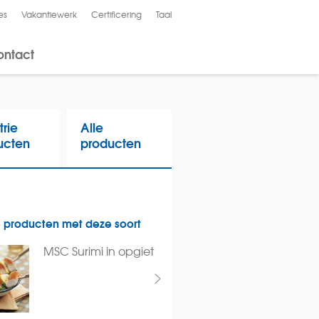
es
Vakantiewerk
Certificering
Taal
English
ontact
trie
Alle
ucten
producten
 producten met deze soort
MSC Surimi in opgiet