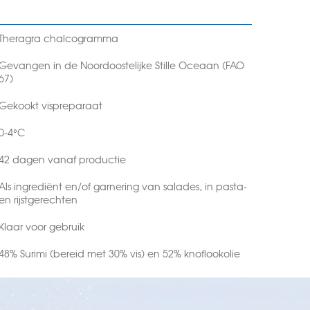
Theragra chalcogramma
Gevangen in de Noordoostelijke Stille Oceaan (FAO
67)
Gekookt vispreparaat
0-4°C
42 dagen vanaf productie
Als ingrediënt en/of garnering van salades, in pasta-
en rijstgerechten
Klaar voor gebruik
48% Surimi (bereid met 30% vis) en 52% knoflookolie