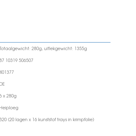
Totaalgewicht: 280g, uitlekgewicht: 1355g
87 10319 506507
401377
DE
6 x 280g
Heiploeg
320 (20 lagen x 16 kunststof trays in krimpfolie)