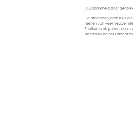
Duurzaamheid door genome
De afgelopen jaren is Heipl
nemen van veel nieuwe mili
Zoutkamp als geheel duurza
de fabriek en het kantoor
groot deel van de elektricit
Ook op het vrieshuis, dat 
zonnepanelen te liggen. Ove
dat wordt helemaal duurz
energieneutraal. Verder is a
afvalwaterzuivering overka
komende tijd overkapt, waar
het bedrijf vrijkomt.
Heiploeg blijft bezig met he
duurzaamheidsmaatregelen, 
verpakkingen, vermindering 
verbetering van plastic ve
ervan later makkelijker word
©
2026
Heiploeg Internationa