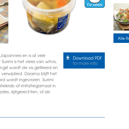
Alle R
 Japanners en is al vele
Download PDF
rimi is het vlees van witvis,
for more info
ngst wordt de vis gefileerd en
verwijderd. Daarna blijft het
ord wordt ingevroren. Surimi
tiekrab of imitatiegarnaal in
des, rijstgerechten, of als