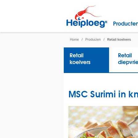
Producte
Home
/
Producten
/
Retail koelvers
Retail
Retail
koelvers
diepvri
MSC Surimi in kn