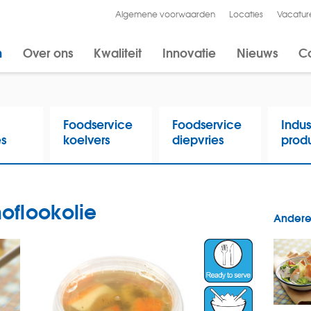
Algemene voorwaarden
Locaties
Vacatur
n
Over ons
Kwaliteit
Innovatie
Nieuws
C
Foodservice
Foodservice
Indus
es
koelvers
diepvries
prod
oflookolie
Andere