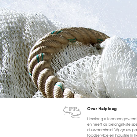
Over Heiploeg
Heiploeg is toonaangevend i
en heeft als belangrijkste sp
duurzaamheid. Wij zijn uw par
foodservice en industrie in 