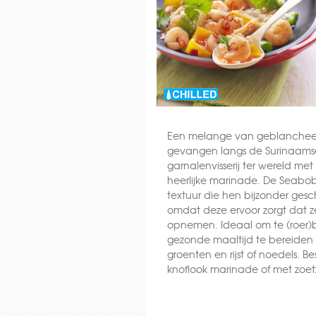
Een melange van geblanchee
gevangen langs de Surinaamse 
garnalenvisserij ter wereld me
heerlijke marinade. De Seab
textuur die hen bijzonder ges
omdat deze ervoor zorgt dat 
opnemen. Ideaal om te (roer)
gezonde maaltijd te bereiden
groenten en rijst of noedels. B
knoflook marinade of met zoe