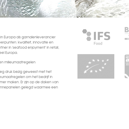
n Europa als garnalenleverancier
eerpunten: kwaliteit, innovatie en
tner in 'seafood enjoyment' in retail,
heel Europa.
n milieumaatregelen
oeg druk bezig geweest met het
eumaatregelen om het bedrijf in
mer maken. Er zijn op de daken van
 zonnepanelen gelegd waarmee een
eitsbehoefte zelf opgewekt wordt.
nu gebouwd wordt, komen
r het nieuwe vrieshuis gesproken,
aam gebouwd en ook nog
l een deel van de
pt en wordt het andere deel de
door er nauwelijks meer geur vanuit