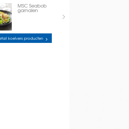
MSC Seabob
garnalen
etail koelvers producten