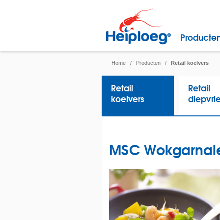
Producte
Home
/
Producten
/
Retail koelvers
Retail
Retail
koelvers
diepvri
MSC Wokgarnal