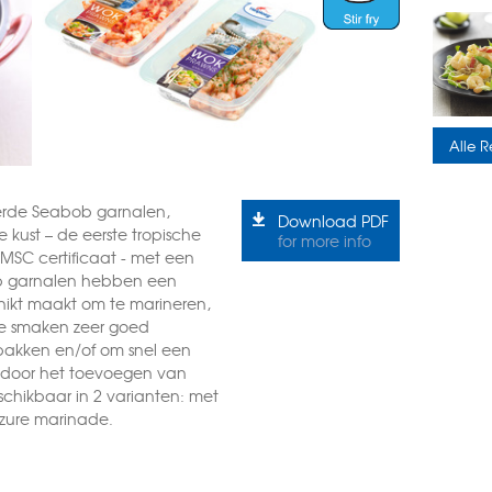
Alle R
rde Seabob garnalen,
Download PDF
kust – de eerste tropische
for more info
t MSC certificaat - met een
ob garnalen hebben een
chikt maakt om te marineren,
ze smaken zeer goed
bakken en/of om snel een
 door het toevoegen van
eschikbaar in 2 varianten: met
tzure marinade.