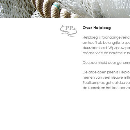
Over Heiploeg
Heiploeg is toonaangevend i
en heeft als belangrijkste sp
duurzaamheid. Wij zijn uw par
foodservice en industrie in 
Duurzaamheid door genome
De afgelopen jaren is Heipl
nemen van veel nieuwe mili
Zoutkamp als geheel duurza
de fabriek en het kantoor
groot deel van de elektricit
Ook op het vrieshuis, dat 
zonnepanelen te liggen. Ove
dat wordt helemaal duurz
energieneutraal. Verder is a
afvalwaterzuivering overka
komende tijd overkapt, waar
het bedrijf vrijkomt.