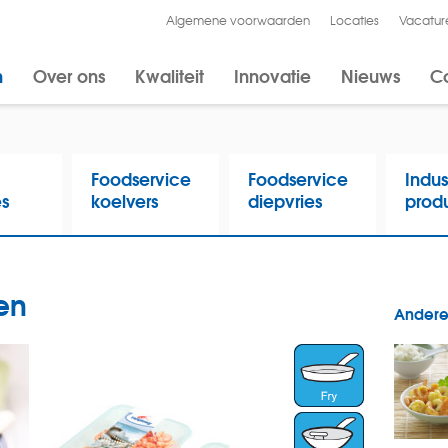
Algemene voorwaarden
Locaties
Vacatur
n
Over ons
Kwaliteit
Innovatie
Nieuws
C
Foodservice
Foodservice
Indus
es
koelvers
diepvries
prod
en
Andere