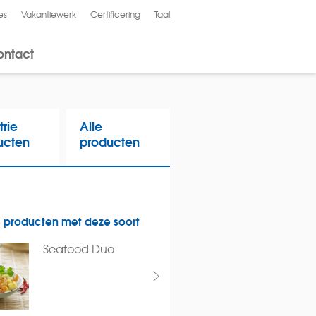
es
Vakantiewerk
Certificering
Taal
English
ontact
trie
Alle
ucten
producten
 producten met deze soort
Seafood Duo