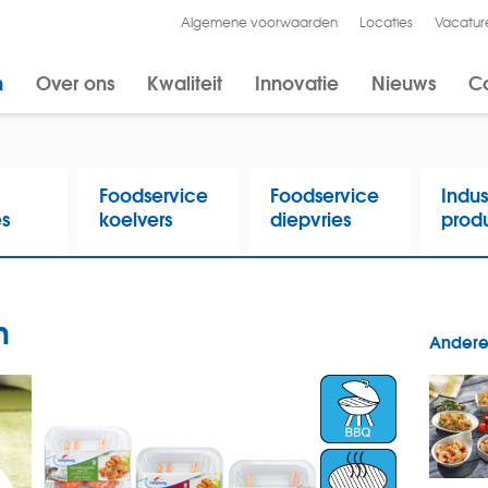
Algemene voorwaarden
Locaties
Vacatur
n
Over ons
Kwaliteit
Innovatie
Nieuws
C
Foodservice
Foodservice
Indus
es
koelvers
diepvries
prod
n
Andere