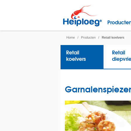
Producte
Home
/
Producten
/
Retail koelvers
Retail
Retail
koelvers
diepvri
Garnalenspieze