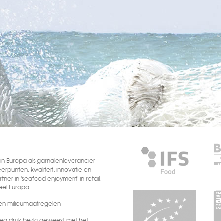
n Europa als garnalenleverancier
eerpunten: kwaliteit, innovatie en
tner in 'seafood enjoyment' in retail,
heel Europa.
n milieumaatregelen
oeg druk bezig geweest met het