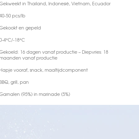
Gekweekt in Thailand, Indonesië, Vietnam, Ecuador
40-50 pcs/lb
Gekookt en gepeld
0-4°C/-18°C
Gekoeld: 16 dagen vanaf productie – Diepvries: 18
maanden vanaf productie
Hapje vooraf, snack, maaltijdcomponent
BBQ, grill, pan
Garnalen (95%) in marinade (5%)