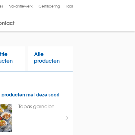
es
Vakantiewerk
Certificering
Taal
English
ontact
trie
Alle
ucten
producten
 producten met deze soort
Tapas garnalen