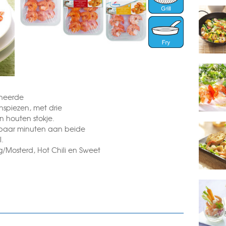
ineerde
spiezen, met drie
 houten stokje.
 paar minuten aan beide
l.
ng/Mosterd, Hot Chili en Sweet