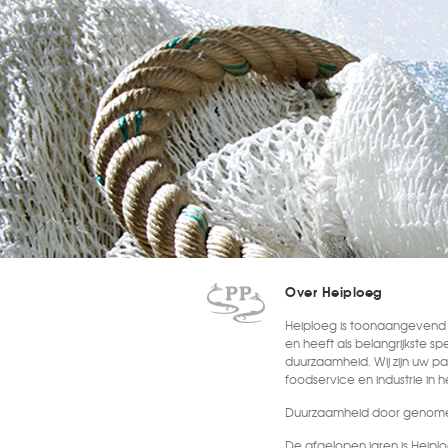
Over Heiploeg
Heiploeg is toonaangevend i
en heeft als belangrijkste sp
duurzaamheid. Wij zijn uw par
foodservice en industrie in 
Duurzaamheid door genome
De afgelopen jaren is Heipl