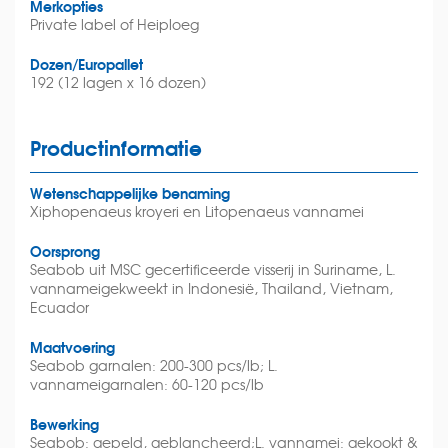
Merkopties
Private label of Heiploeg
Dozen/Europallet
192 (12 lagen x 16 dozen)
Productinformatie
Wetenschappelijke benaming
Xiphopenaeus kroyeri en Litopenaeus vannamei
Oorsprong
Seabob uit MSC gecertificeerde visserij in Suriname, L.
vannameigekweekt in Indonesië, Thailand, Vietnam,
Ecuador
Maatvoering
Seabob garnalen: 200-300 pcs/lb; L.
vannameigarnalen: 60-120 pcs/lb
Bewerking
Seabob: gepeld, geblancheerd;L. vannamei: gekookt &