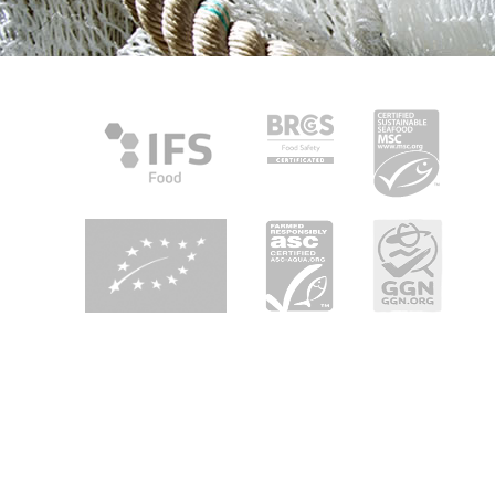
Over Heiploeg
Heiploeg is toonaangevend in Europa als
garnalenleverancier en heeft als belangrijkste
speerpunten: kwaliteit, innovatie en duurzaamheid. Wij zijn
uw partner in 'seafood enjoyment' in retail, foodservice en
industrie in heel Europa.