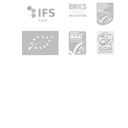
Over Heiploeg
Heiploeg is toonaangevend in Europa als
garnalenleverancier en heeft als belangrijkste
speerpunten: kwaliteit, innovatie en duurzaamheid. Wij zijn
uw partner in 'seafood enjoyment' in retail, foodservice en
industrie in heel Europa.
Duurzaamheid door genomen milieumaatregelen
De afgelopen jaren is Heiploeg druk bezig geweest met
het nemen van veel nieuwe milieumaatregelen om het