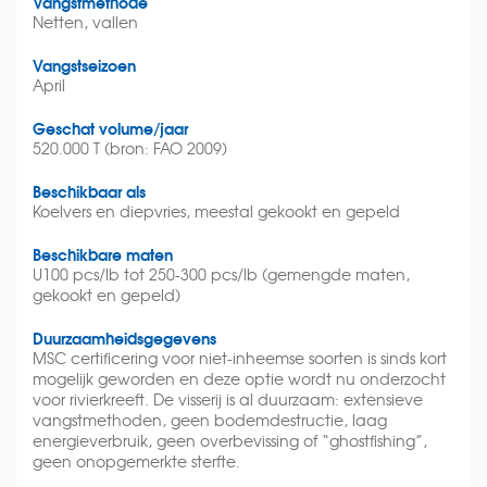
Vangstmethode
Netten, vallen
Vangstseizoen
April
Geschat volume/jaar
520.000 T (bron: FAO 2009)
Beschikbaar als
Koelvers en diepvries, meestal gekookt en gepeld
Beschikbare maten
U100 pcs/lb tot 250-300 pcs/lb (gemengde maten,
gekookt en gepeld)
Duurzaamheidsgegevens
MSC certificering voor niet-inheemse soorten is sinds kort
mogelijk geworden en deze optie wordt nu onderzocht
voor rivierkreeft. De visserij is al duurzaam: extensieve
vangstmethoden, geen bodemdestructie, laag
energieverbruik, geen overbevissing of “ghostfishing”,
geen onopgemerkte sterfte.